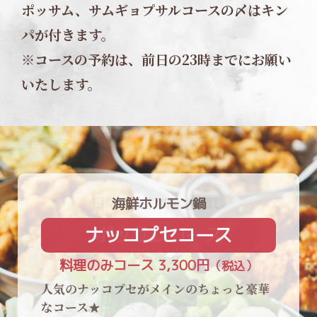
ポッサム、サムギョプサルコースの〆はキン
パが付きます。
※コースの予約は、前日の23時までにお願い
いたします。
海鮮ホルモン鍋
ナッコプセコース
料理のみコース 3,300円
（税込）
（税込）
（税込）
（税込）
人気のナッコプセがメインのちょっと豪華
なコース★