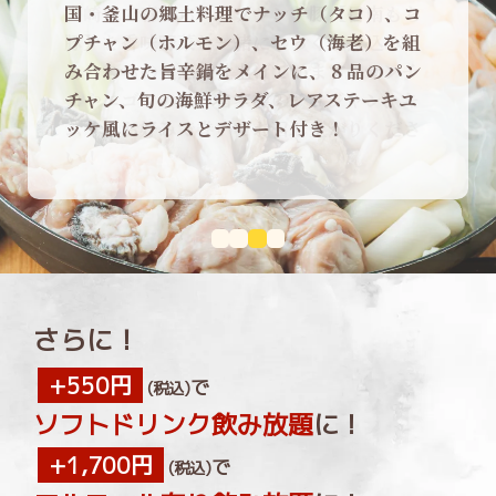
国・釜山の郷土料理でナッチ（タコ）、コ
プチャン（ホルモン）、セウ（海老）を組
み合わせた旨辛鍋をメインに、８品のパン
チャン、旬の海鮮サラダ、レアステーキユ
ッケ風にライスとデザート付き！
さらに！
+550円
で
(税込)
ソフトドリンク飲み放題
に！
+1,700円
で
(税込)